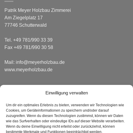
Patrik Meyer Holzbau Zimmerei
Am Ziegelplatz 17
77746 Schutterwald
Tel. +49 781/990 33 39
Fax +49 781/990 30 58
Mail:
info@meyerholzbau.de
www.meyerholzbau.de
Einwilligung verwalten
MEHR INFORMATIONEN
Um dir ein optimales Erlebnis zu bieten, verwenden wir Technologien wie
Cookies, um Geräteinformationen zu speichern und/oder darauf
zuzugreifen. Wenn du diesen Technologien zustimmst, können wir Daten
Über uns
wie das Surfverhalten oder eindeutige IDs auf dieser Website verarbeiten.
Wenn du deine Einwilligung nicht erteilst oder zurückziehst, können
Unser Team
bestimmte Merkmale und Funktionen beeinträchtigt werden.